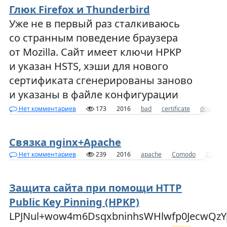
Глюк Firefox и Thunderbird
Уже не в первый раз сталкиваюсь
со странным поведение браузера
от Mozilla. Сайт имеет ключи HPKP
и указан HSTS, хэши для нового
сертификата сгенерированы заново
и указаны в файле конфигурации
Нет комментариев
173
2016
bad
certificate
dovecot
Связка nginx+Apache
Нет комментариев
239
2016
apache
Comodo
Content
Защита сайта при помощи HTTP
Public Key Pinning (HPKP)
LPJNul+wow4m6DsqxbninhsWHlwfp0JecwQz