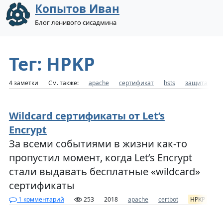
Копытов Иван
Блог ленивого сисадмина
Тег: HPKP
4 заметки
См. также:
apache
сертификат
hsts
защита
с
Wildcard сертификаты от Let’s
Encrypt
За всеми событиями в жизни как-то
пропустил момент, когда Let’s Encrypt
стали выдавать бесплатные «wildcard»
сертификаты
1 комментарий
253
2018
apache
certbot
HPKP
le