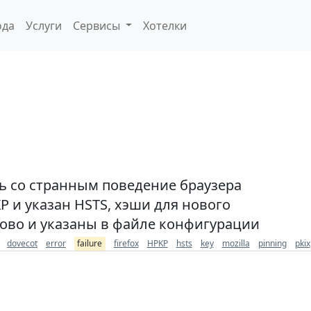
ода
Услуги
Сервисы
Хотелки
ь со странным поведение браузера
KP и указан HSTS, хэши для нового
ово и указаны в файле конфигурации
dovecot
error
failure
firefox
HPKP
hsts
key
mozilla
pinning
pkix