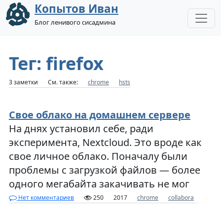
Копытов Иван
Блог ленивого сисадмина
Тег: firefox
3 заметки
См. также:
chrome
hsts
Свое облако на домашнем сервере
На днях установил себе, ради
эксперимента, Nextcloud. Это вроде как
свое личное облако. Поначалу были
проблемы с загрузкой файлов — более
одного мегабайта закачивать не мог
Нет комментариев
250
2017
chrome
collabora
firef