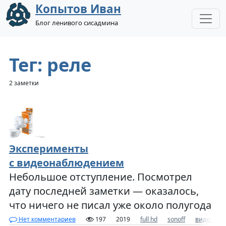
Копытов Иван
Блог ленивого сисадмина
Тег: реле
2 заметки
Эксперименты
с видеонаблюдением
Небольшое отступление. Посмотрел
дату последней заметки — оказалось,
что ничего не писал уже около полугода
Нет комментариев
197
2019
full hd
sonoff
видеонаб