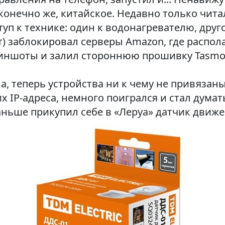
 конечно же, китайское. Недавно только читал
уп к технике: один к водонагревателю, друго
ут) заблокировал серверы Amazon, где распол
криншоты и залил стороннюю прошивку Tasmo
, теперь устройства ни к чему не привязаны
 IP-адреса, немного поигрался и стал думать
аньше прикупил себе в «Леруа» датчик движен