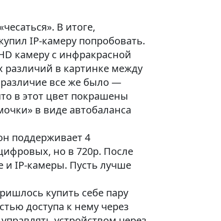
чесаться». В итоге,
упил IP-камеру попробовать.
l HD камеру с инфракрасной
ых различий в картинке между
 различие все же было —
что в этот цвет покрашены
имочки» в виде автобаланса
он поддерживает 4
цифровых, но в 720p. После
 и IP-камеры. Пусть лучше
ришлось купить себе пару
стью доступа к нему через
у управлять устройством через