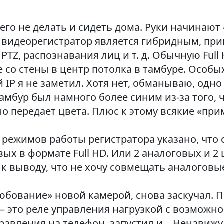
его не делать и сидеть дома. Руки начинают «
 видеорегистратор является гибридным, прик
PTZ, распознавания лиц и т. д. Обычную Ful
е со стены в центр потолка в тамбуре. Особ
IP я не заметил. Хотя нет, обманываю, одно
тамбур был намного более синим из-за того, 
но передает цвета. Плюс к этому всякие «пр
 режимов работы регистратора указано, что 
ых в формате Full HD. Или 2 аналоговых и 2 
 выводу, что не хочу совмещать аналоговые
бование» новой камерой, снова заскучал. П
 — это реле управления нагрузкой с возможно
равления на телефон, запустил и... Ненавиж