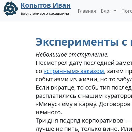
Копытов Иван
Главная
Блог
Пог
Блог ленивого сисадмина
Эксперименты с
Небольшое отступление.
Посмотрел дату последней замет
со
«странным» заказом
, затем п
событиями из жизни, но то забуд
Если вкратце, то события после
расплатились с нашим куратором
«Минус» ему в карму. Договоров
немного.
Три дня подряд корпоративов — э
лучше не пить, только вино. Или