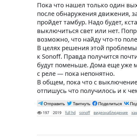
Пока что нашел только один вых
после обнаружения движения, за
пройдет тамбур. Надо будет, кс
выключиться свет или нет. Поп
возможно, что найду что-то поле
В целях решения этой проблемы 
к Sonoff. Правда получится почти
будут поменьше. Дома еще уже мн
с реле — пока непонятно.
В общем, пока что с выключение
отпишусь что получилось и к чем
Отправить
Твитнуть
Поделиться
По
197
2019
full hd
sonoff
видеонаблюдение
ка