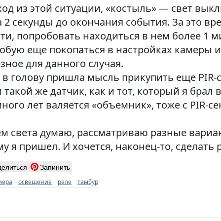
од из этой ситуации, «костыль» — свет выкл
 2 секунды до окончания события. За это в
тати, попробовать находиться в нем более 1 
робую еще покопаться в настройках камеры 
зное для данного случая.
в голову пришла мысль прикупить еще PIR-с
 такой же датчик, как и тот, который я брал 
ого лет валяется «объемник», тоже с PIR-сен
м света думаю, рассматриваю разные вариан
у я пришел. И хочется, наконец-то, сделать
делиться
Запинить
мера
освещение
реле
тамбур