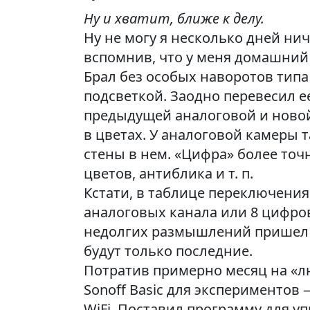
Ну и хватит, ближе к делу.
Ну не могу я несколько дней нич
вспомнив, что у меня домашний
Брал без особых наворотов типа 
подсветкой. Заодно перевесил е
предыдущей аналоговой и новой 
в цветах. У аналоговой камеры 
стены в нем. «Цифра» более точ
цветов, антиблика и т. п.
Кстати, в таблице переключения
аналоговых канала или 8 цифров
недолгих размышлений пришел к
будут только последние.
Потратив примерно месяц на «лю
Sonoff Basic для экспериментов
WiFi. Поставил программу для уп