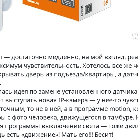
 — достаточно медленно, на мой взгляд, реа
симум чувствительность. Хотелось все же ч
крывать дверь из подъезда/квартиры, а дат
.
илась идея по замене установленного датчик
дет выступать новая IP-камера — у нее-то чу
точным, то не в ней, а в программе motion, 
ы с фото человека, движущегося в тамбуре.
 для программы выключение света — тоже дви
ь есть «движение»! Мать его!!! Бесит!