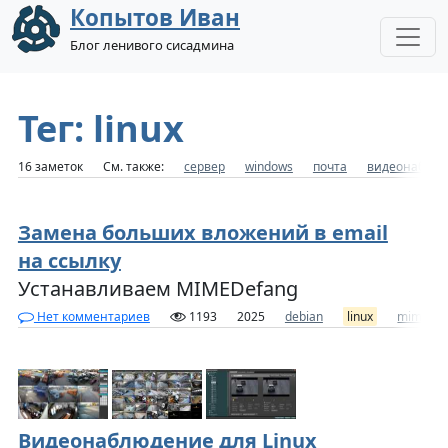
Копытов Иван
Блог ленивого сисадмина
Тег: linux
16 заметок
См. также:
сервер
windows
почта
видеонаблю
Замена больших вложений в email
на ссылку
Устанавливаем MIMEDefang
Нет комментариев
1193
2025
debian
linux
mimedef
Видеонаблюдение для Linux