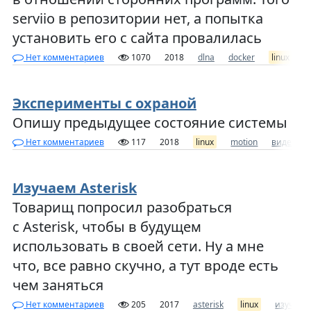
serviio в репозитории нет, а попытка
установить его с сайта провалилась
Нет комментариев
1070
2018
dlna
docker
linux
s
Эксперименты с охраной
Опишу предыдущее состояние системы
Нет комментариев
117
2018
linux
motion
видеона
Изучаем Asterisk
Товарищ попросил разобраться
с Asterisk, чтобы в будущем
использовать в своей сети. Ну а мне
что, все равно скучно, а тут вроде есть
чем заняться
Нет комментариев
205
2017
asterisk
linux
изучени