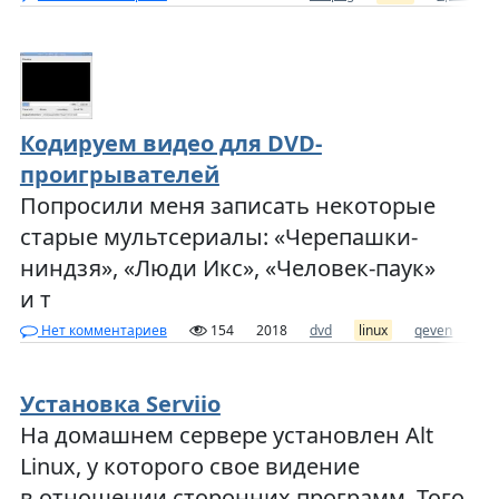
Кодируем видео для DVD-
проигрывателей
Попросили меня записать некоторые
старые мультсериалы: «Черепашки-
ниндзя», «Люди Икс», «Человек-паук»
и т
Нет комментариев
154
2018
dvd
linux
qeven
ви
Установка Serviio
На домашнем сервере установлен Alt
Linux, у которого свое видение
в отношении сторонних программ. Того