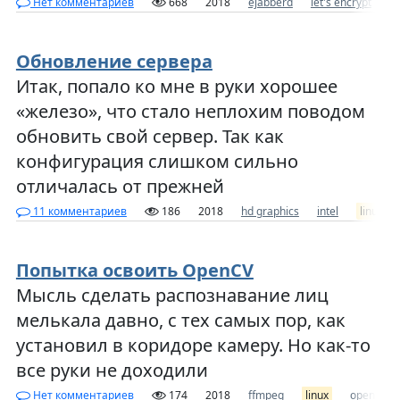
Нет комментариев
668
2018
ejabberd
let's encrypt
l
Обновление сервера
Итак, попало ко мне в руки хорошее
«железо», что стало неплохим поводом
обновить свой сервер. Так как
конфигурация слишком сильно
отличалась от прежней
11 комментариев
186
2018
hd graphics
intel
linux
Попытка освоить OpenCV
Мысль сделать распознавание лиц
мелькала давно, с тех самых пор, как
установил в коридоре камеру. Но как-то
все руки не доходили
Нет комментариев
174
2018
ffmpeg
linux
opencv