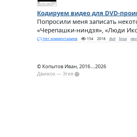
Кодируем видео для DVD-про
Попросили меня записать некот
«Черепашки-ниндзя», «Люди Икс»
Нет комментариев
154
2018
dvd
linux
qev
©
Копытов Иван
, 2016
...
2026
Движок —
Эгея