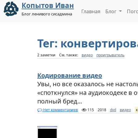
Копытов Иван
Главная
Блог
Пог
Блог ленивого сисадмина
Тег: конвертиро
2 заметки
См. также:
видео
проигрыватель
Кодирование видео
Увы, но все оказалось не настол
«споткнулся» на аудиокодеке в о
полный бред...
Нет комментариев
115
2018
dvd
видео