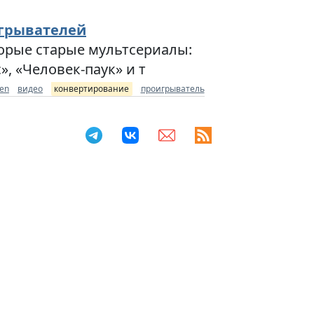
игрывателей
орые старые мультсериалы:
, «Человек-паук» и т
en
видео
конвертирование
проигрыватель