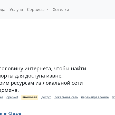
ода
Услуги
Сервисы
Хотелки
половину интернета, чтобы найти
порты для доступа извне,
оим ресурсам из локальной сети
домена.
les
openwrt
внешний
доступ
локальная сеть
перенаправление
п
 в Sieve