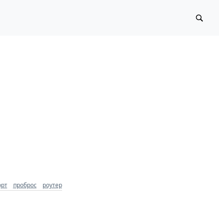
орт
проброс
роутер