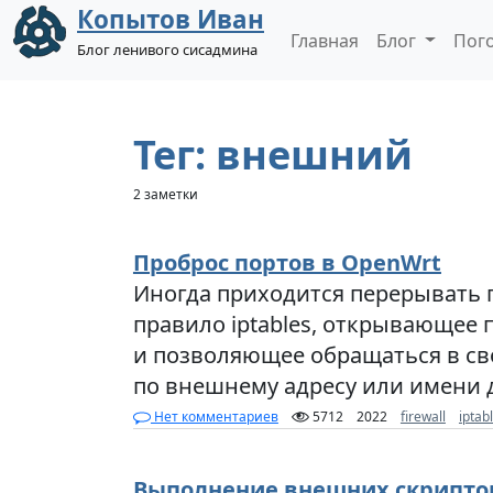
Копытов Иван
Главная
Блог
Пог
Блог ленивого сисадмина
Тег: внешний
2 заметки
Проброс портов в OpenWrt
Иногда приходится перерывать 
правило iptables, открывающее 
и позволяющее обращаться в св
по внешнему адресу или имени 
Нет комментариев
5712
2022
firewall
iptab
Выполнение внешних скриптов