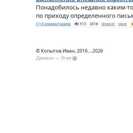
Понадобилось недавно каким-то
по приходу определенного письм
6 комментариев
513
2018
dovecot
sieve
©
Копытов Иван
, 2016
...
2026
Движок —
Эгея