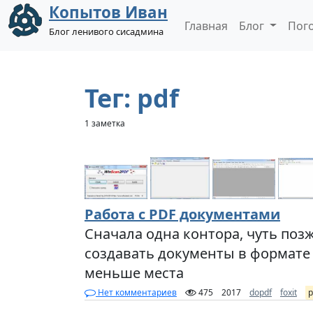
Копытов Иван
Главная
Блог
Пог
Блог ленивого сисадмина
Тег: pdf
1 заметка
Работа с PDF документами
Сначала одна контора, чуть поз
создавать документы в формате
меньше места
Нет комментариев
475
2017
dopdf
foxit
p