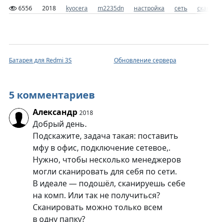
6556
2018
kyocera
m2235dn
настройка
сеть
сканир
Батарея для Redmi 3S
Обновление сервера
5 комментариев
Александр
2018
Добрый день.
Подскажите, задача такая: поставить
мфу в офис, подключение сетевое,.
Нужно, чтобы несколько менеджеров
могли сканировать для себя по сети.
В идеале — подошёл, сканируешь себе
на комп. Или так не получиться?
Сканировать можно только всем
в одну папку?