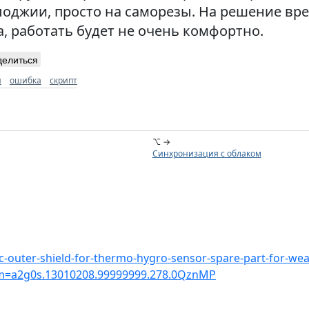
оджии, просто на саморезы. На решение вре
а, работать будет не очень комфортно.
делиться
я
ошибка
скрипт
⌥ →
Синхронизация с облаком
tic-outer-shield-for-thermo-hygro-sensor-spare-part-for-we
m=a2g0s.13010208.99999999.278.0QznMP