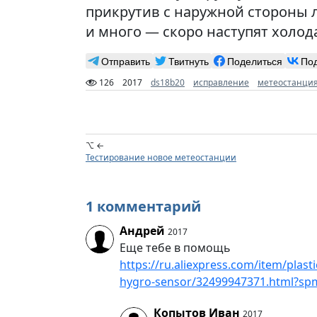
прикрутив с наружной стороны л
и много — скоро наступят холод
Отправить
Твитнуть
Поделиться
По
126
2017
ds18b20
исправление
метеостанци
⌥ ←
Тестирование новое метеостанции
1 комментарий
Андрей
2017
Еще тебе в помощь
https://ru.aliexpress.com/item/plas
hygro-sensor/32499947371.html?sp
Копытов Иван
2017