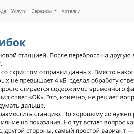
ода
Услуги
Сервисы
Хотелки
ибок
новой станцией. После переброса на другую
.
 со скриптом отправки данных. Вместо нако
рых не превышает 4 кБ, сделал обработу отв
о просто стирается содержимое временного ф
учил ответ «ОК». Это, конечно, не решает во
 думать дальше.
 разместить станцию. По хорошему ее нужно
ияние на показания. Но тут встает вопрос к
 С другой стороны, самый простой вариант —